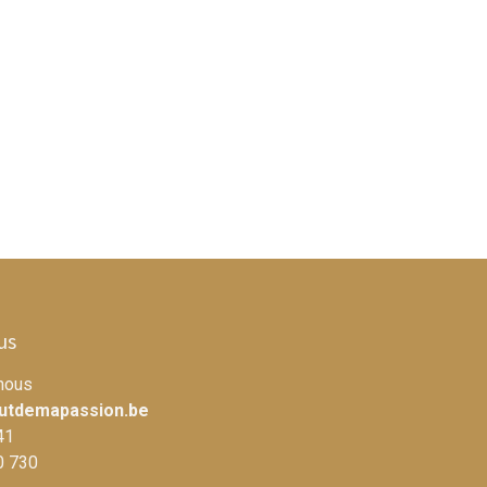
us
nous
utdemapassion.be
41
0 730