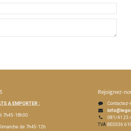
5
Rejoignez-no
TS A EMPORTER :
Contactez-
info@lego
di 7h45-18h30
081/41.23.
TVA
BE0536 61
Dimanche de 7h45-12h