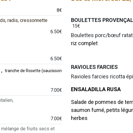
8€
BOULETTES PROVENÇA
s, radis, cressonnette
15€
6.50€
Boulettes porc/bœuf ratat
riz complet
6.50€
RAVIOLES FARCIES
,
tranche de Rosette (saucisson
Ravioles farcies ricotta é
ENSALADILLA
7.00€
, jambon italien,
Salade de pommes de terre
saumon fumé, petits légum
herbes
7.00€
, mélange de fruits secs et